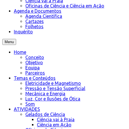
Ciência vai à Praia
Oficinas de Ciência e Ciência em Ação
Agenda e Documentos
Agenda Científica
Cartazes
Folhetos
Inquérito
Menu
Home
Conceito
Objetivo
Equipa
Parceiros
Temas e Conteúdos
Eletricidade e Magnetismo
Pressão e Tensão Superficial
Mecânica e Energia
Luz, Cor e Ilusões de Ótica
Som
ATIVIDADES
Gelados de Ciência
Ciência vai à Praia
Ciência em Ação