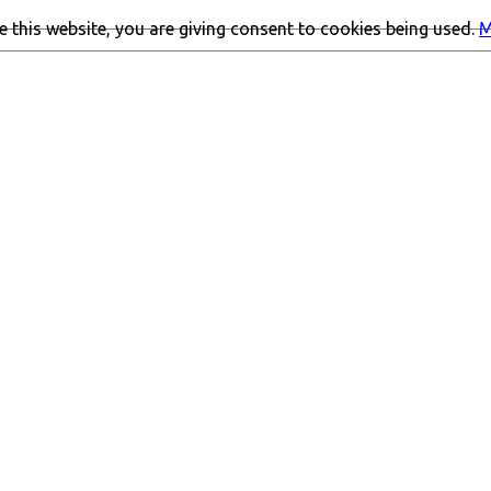
 this website, you are giving consent to cookies being used.
M