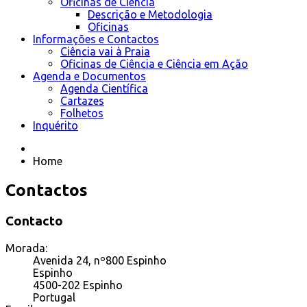
Oficinas de Ciência
Descrição e Metodologia
Oficinas
Informações e Contactos
Ciência vai à Praia
Oficinas de Ciência e Ciência em Ação
Agenda e Documentos
Agenda Científica
Cartazes
Folhetos
Inquérito
Home
Contactos
Contacto
Morada:
Avenida 24, nº800 Espinho
Espinho
4500-202 Espinho
Portugal