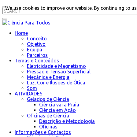
We use cookies to improve our website. By continuing to use
Home
Conceito
Objetivo
Equipa
Parceiros
Temas e Conteúdos
Eletricidade e Magnetismo
Pressão e Tensão Superficial
Mecânica e Energia
Luz, Cor e Ilusões de Ótica
Som
ATIVIDADES
Gelados de Ciência
Ciência vai à Praia
Ciência em Ação
Oficinas de Ciência
Descrição e Metodologia
Oficinas
Informações e Contactos