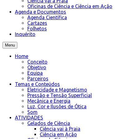
Ciência vai à Praia
Oficinas de Ciência e Ciência em Ação
Agenda e Documentos
Agenda Científica
Cartazes
Folhetos
Inquérito
Menu
Home
Conceito
Objetivo
Equipa
Parceiros
Temas e Conteúdos
Eletricidade e Magnetismo
Pressão e Tensão Superficial
Mecânica e Energia
Luz, Cor e Ilusões de Ótica
Som
ATIVIDADES
Gelados de Ciência
Ciência vai à Praia
Ciência em Ação