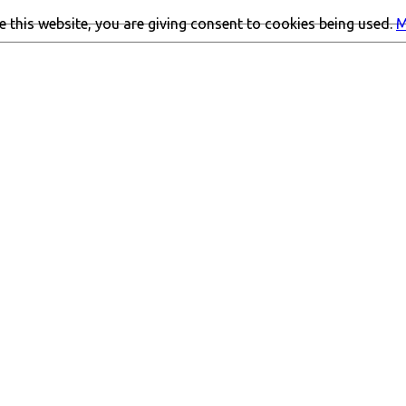
 this website, you are giving consent to cookies being used.
M