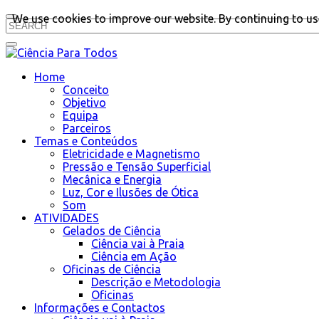
We use cookies to improve our website. By continuing to use
Home
Conceito
Objetivo
Equipa
Parceiros
Temas e Conteúdos
Eletricidade e Magnetismo
Pressão e Tensão Superficial
Mecânica e Energia
Luz, Cor e Ilusões de Ótica
Som
ATIVIDADES
Gelados de Ciência
Ciência vai à Praia
Ciência em Ação
Oficinas de Ciência
Descrição e Metodologia
Oficinas
Informações e Contactos