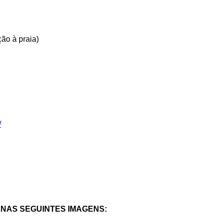
ão à praia)
/
 NAS SEGUINTES IMAGENS: