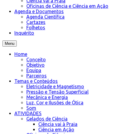
Ciência vai à Praia
Oficinas de Ciência e Ciência em Ação
Agenda e Documentos
Agenda Científica
Cartazes
Folhetos
Inquérito
Menu
Home
Conceito
Objetivo
Equipa
Parceiros
Temas e Conteúdos
Eletricidade e Magnetismo
Pressão e Tensão Superficial
Mecânica e Energia
Luz, Cor e Ilusões de Ótica
Som
ATIVIDADES
Gelados de Ciência
Ciência vai à Praia
Ciência em Ação