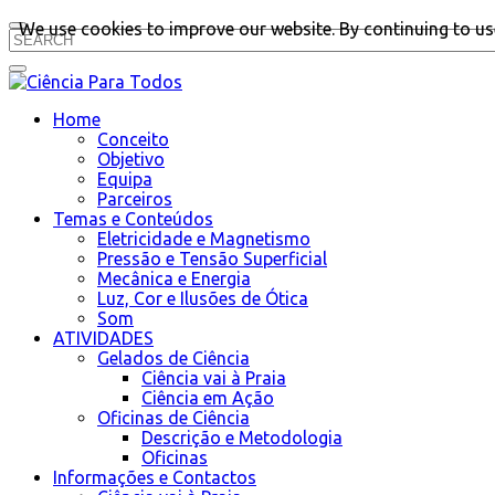
We use cookies to improve our website. By continuing to use
Home
Conceito
Objetivo
Equipa
Parceiros
Temas e Conteúdos
Eletricidade e Magnetismo
Pressão e Tensão Superficial
Mecânica e Energia
Luz, Cor e Ilusões de Ótica
Som
ATIVIDADES
Gelados de Ciência
Ciência vai à Praia
Ciência em Ação
Oficinas de Ciência
Descrição e Metodologia
Oficinas
Informações e Contactos