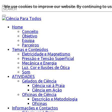
We use cookies to improve our website. By continuing to use
Home
Conceito
Objetivo
Equipa
Parceiros
Temas e Conteúdos
Eletricidade e Magnetismo
Pressão e Tensão Superficial
Mecânica e Energia
Luz, Cor e Ilusões de Ótica
Som
ATIVIDADES
Gelados de Ciência
Ciência vai à Praia
Ciência em Ação
Oficinas de Ciência
Descrição e Metodologia
Oficinas
Informações e Contactos