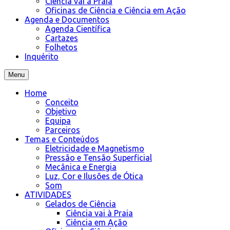
Ciência vai à Praia
Oficinas de Ciência e Ciência em Ação
Agenda e Documentos
Agenda Científica
Cartazes
Folhetos
Inquérito
Menu
Home
Conceito
Objetivo
Equipa
Parceiros
Temas e Conteúdos
Eletricidade e Magnetismo
Pressão e Tensão Superficial
Mecânica e Energia
Luz, Cor e Ilusões de Ótica
Som
ATIVIDADES
Gelados de Ciência
Ciência vai à Praia
Ciência em Ação