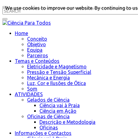
We use cookies to improve our website. By continuing to use
Home
Conceito
Objetivo
Equipa
Parceiros
Temas e Conteúdos
Eletricidade e Magnetismo
Pressão e Tensão Superficial
Mecânica e Energia
Luz, Cor e Ilusões de Ótica
Som
ATIVIDADES
Gelados de Ciência
Ciência vai à Praia
Ciência em Ação
Oficinas de Ciência
Descrição e Metodologia
Oficinas
Informações e Contactos