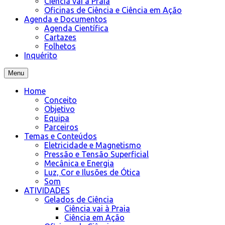
Ciência vai à Praia
Oficinas de Ciência e Ciência em Ação
Agenda e Documentos
Agenda Científica
Cartazes
Folhetos
Inquérito
Menu
Home
Conceito
Objetivo
Equipa
Parceiros
Temas e Conteúdos
Eletricidade e Magnetismo
Pressão e Tensão Superficial
Mecânica e Energia
Luz, Cor e Ilusões de Ótica
Som
ATIVIDADES
Gelados de Ciência
Ciência vai à Praia
Ciência em Ação