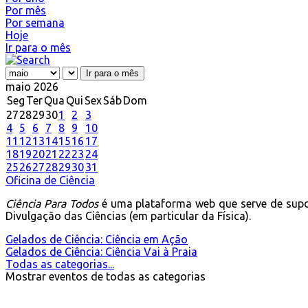
Por mês
Por semana
Hoje
Ir para o mês
Ir para o mês
maio 2026
Seg
Ter
Qua
Qui
Sex
Sáb
Dom
27
28
29
30
1
2
3
4
5
6
7
8
9
10
11
12
13
14
15
16
17
18
19
20
21
22
23
24
25
26
27
28
29
30
31
Oficina de Ciência
Ciência Para Todos
é uma plataforma web que serve de supo
Divulgação das Ciências (em particular da Física).
Gelados de Ciência: Ciência em Ação
Gelados de Ciência: Ciência Vai à Praia
Todas as categorias...
Mostrar eventos de todas as categorias