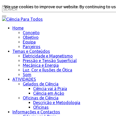
We use cookies to improve our website. By continuing to use
Home
Conceito
Objetivo
Equipa
Parceiros
Temas e Conteúdos
Eletricidade e Magnetismo
Pressão e Tensão Superficial
Mecânica e Energia
Luz, Cor e Ilusões de Ótica
Som
ATIVIDADES
Gelados de Ciência
Ciência vai à Praia
Ciência em Ação
Oficinas de Ciência
Descrição e Metodologia
Oficinas
Informações e Contactos