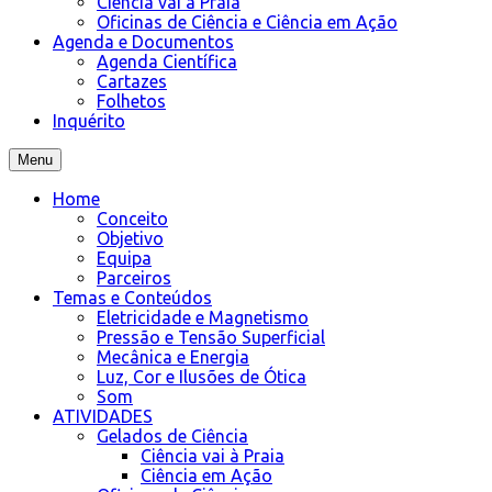
Ciência vai à Praia
Oficinas de Ciência e Ciência em Ação
Agenda e Documentos
Agenda Científica
Cartazes
Folhetos
Inquérito
Menu
Home
Conceito
Objetivo
Equipa
Parceiros
Temas e Conteúdos
Eletricidade e Magnetismo
Pressão e Tensão Superficial
Mecânica e Energia
Luz, Cor e Ilusões de Ótica
Som
ATIVIDADES
Gelados de Ciência
Ciência vai à Praia
Ciência em Ação