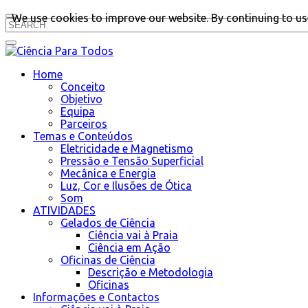
We use cookies to improve our website. By continuing to use
Home
Conceito
Objetivo
Equipa
Parceiros
Temas e Conteúdos
Eletricidade e Magnetismo
Pressão e Tensão Superficial
Mecânica e Energia
Luz, Cor e Ilusões de Ótica
Som
ATIVIDADES
Gelados de Ciência
Ciência vai à Praia
Ciência em Ação
Oficinas de Ciência
Descrição e Metodologia
Oficinas
Informações e Contactos