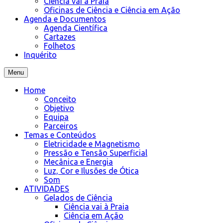
Ciência vai à Praia
Oficinas de Ciência e Ciência em Ação
Agenda e Documentos
Agenda Científica
Cartazes
Folhetos
Inquérito
Menu
Home
Conceito
Objetivo
Equipa
Parceiros
Temas e Conteúdos
Eletricidade e Magnetismo
Pressão e Tensão Superficial
Mecânica e Energia
Luz, Cor e Ilusões de Ótica
Som
ATIVIDADES
Gelados de Ciência
Ciência vai à Praia
Ciência em Ação