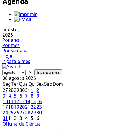
Agenda
agosto,
2026
Por ano
Por mês
Por semana
Hoje
Ir para o mês
Ir para o mês
06 agosto 2026
Seg
Ter
Qua
Qui
Sex
Sáb
Dom
27
28
29
30
31
1
2
3
4
5
6
7
8
9
10
11
12
13
14
15
16
17
18
19
20
21
22
23
24
25
26
27
28
29
30
31
1
2
3
4
5
6
Oficina de Ciência