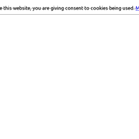
 this website, you are giving consent to cookies being used.
M