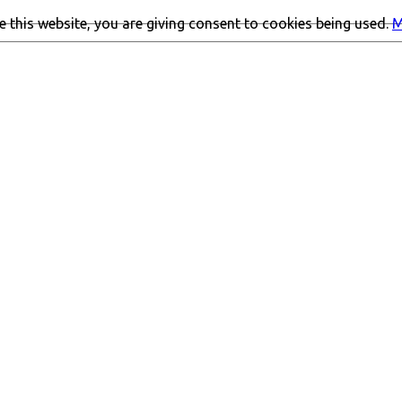
 this website, you are giving consent to cookies being used.
M