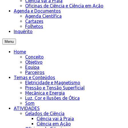
Ciência vai à Praia
Oficinas de Ciência e Ciência em Ação
Agenda e Documentos
Agenda Científica
Cartazes
Folhetos
Inquérito
Menu
Home
Conceito
Objetivo
Equipa
Parceiros
Temas e Conteúdos
Eletricidade e Magnetismo
Pressão e Tensão Superficial
Mecânica e Energia
Luz, Cor e Ilusões de Ótica
Som
ATIVIDADES
Gelados de Ciência
Ciência vai à Praia
Ciência em Ação