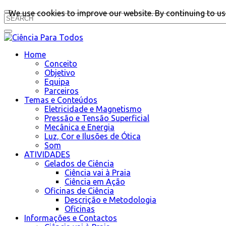
We use cookies to improve our website. By continuing to use
Home
Conceito
Objetivo
Equipa
Parceiros
Temas e Conteúdos
Eletricidade e Magnetismo
Pressão e Tensão Superficial
Mecânica e Energia
Luz, Cor e Ilusões de Ótica
Som
ATIVIDADES
Gelados de Ciência
Ciência vai à Praia
Ciência em Ação
Oficinas de Ciência
Descrição e Metodologia
Oficinas
Informações e Contactos